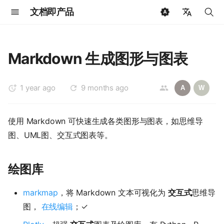
文档即产品
键
🇨🇳 中文
入
🇺🇸 English
Markdown 生成图形与图表
以
🇩🇪 Deutsch
开
1 year ago
9 months ago
🇷🇺 Русский
A
W
始
🇯🇵 日本語
使用 Markdown 可快速生成各类图形与图表，如思维导
搜
🇳🇱 Dutch
图、UML图、交互式图表等。
索
🇫🇷 Français
🇪🇸 Español
绘图库
🇧🇷 Português
markmap
，将 Markdown 文本可视化为
交互式
思维导
🇸🇦 العربية
图，
在线编辑
；✓
🇰🇷 한국어