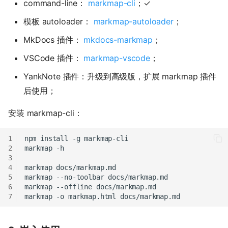
command-line：
markmap-cli
；✓
模板 autoloader：
markmap-autoloader
；
MkDocs 插件：
mkdocs-markmap
；
VSCode 插件：
markmap-vscode
；
YankNote 插件：升级到高级版，扩展 markmap 插件
后使用；
安装 markmap-cli：
npm
install
-g
markmap
markmap
markmap
--no-toolbar
markmap
--offline
markmap
-o
markmap.html