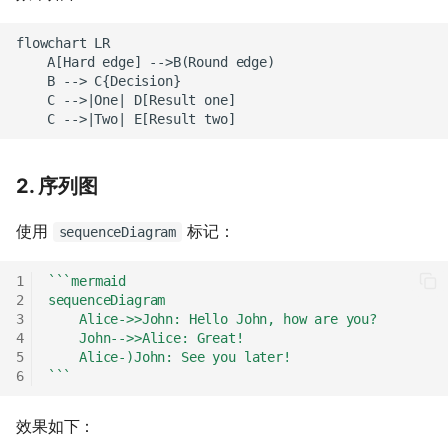
flowchart LR

    A[Hard edge] -->B(Round edge)

    B --> C{Decision}

    C -->|One| D[Result one]

    C -->|Two| E[Result two]
2. 序列图
使用
标记：
sequenceDiagram
```mermaid
sequenceDiagram
    Alice->>John: Hello John, how are you?
    John-->>Alice: Great!
    Alice-)John: See you later!
```
效果如下：