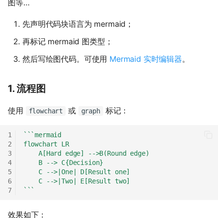
图等…
先声明代码块语言为 mermaid；
再标记 mermaid 图类型；
然后写绘图代码。可使用
Mermaid 实时编辑器
。
1. 流程图
使用
或
标记：
flowchart
graph
```mermaid
flowchart LR
    A[Hard edge] -->B(Round edge)
    B --> C{Decision}
    C -->|One| D[Result one]
    C -->|Two| E[Result two]
```
效果如下：