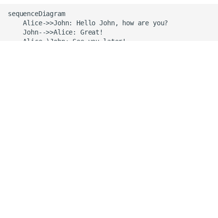
回到页面顶部
sequenceDiagram

    Alice->>John: Hello John, how are you?

    John-->>Alice: Great!

    Alice-)John: See you later!
3. XY 图
使用
标记：
xychart-beta
```mermaid
%%{init: {"xyChart": {"width": 800,"height": 400},
xychart-beta
    title "Sales Revenue"
    x-axis [jan, feb, mar, apr, may, jun, jul, aug
    y-axis "Revenue (in $)" 4000 --> 11000
    bar [5000, 6000, 7500, 8200, 9500, 10500, 1100
    line [5000, 6000, 7500, 8200, 9500, 10500, 110
```