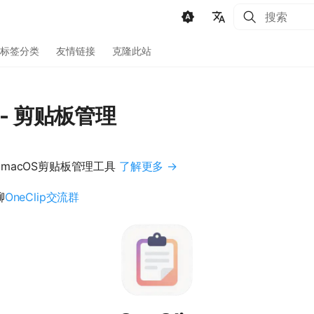
键入以开始
🇨🇳 中文
标签分类
友情链接
克隆此站
🇺🇸 English
🇩🇪 Deutsch
p - 剪贴板管理
🇷🇺 Русский
🇯🇵 日本語
 macOS剪贴板管理工具
了解更多 →
🇳🇱 Dutch
聊
OneClip交流群
🇫🇷 Français
🇪🇸 Español
🇧🇷 Português
🇸🇦 العربية
🇰🇷 한국어