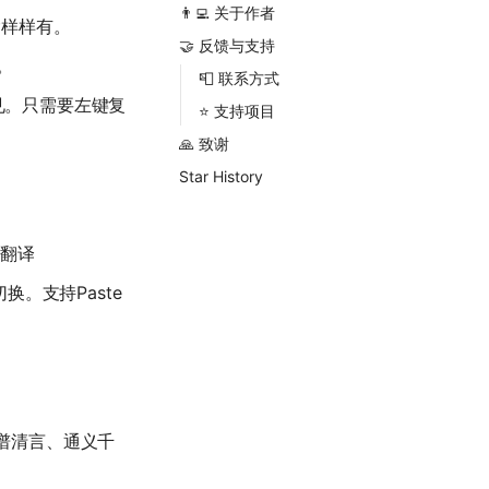
👨‍💻 关于作者
除样样有。
🤝 反馈与支持
。
📮 联系方式
见。只需要左键复
⭐ 支持项目
🙏 致谢
Star History
和翻译
换。支持Paste
如智谱清言、通义千