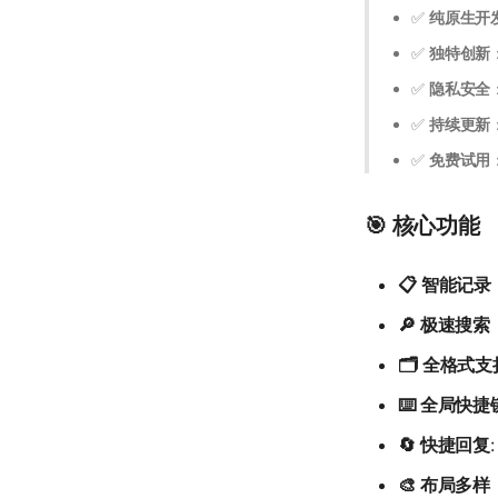
✅
纯原生开
✅
独特创新
✅
隐私安全
✅
持续更新
✅
免费试用
🎯 核心功能
📋 智能记录
🔎 极速搜索
🗂️ 全格式支
⌨️ 全局快捷
🔄 快捷回复
🎨 布局多样