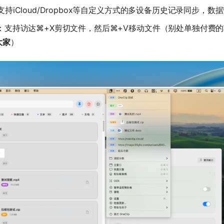
支持iCloud/Dropbox等自定义方式的多设备历史记录同步，数
：支持访达⌘+X剪切文件，然后⌘+V移动文件（别处单独付费
大家
）