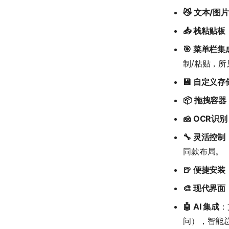
😼 文本/图
📥 栈粘贴板
🎯 菜单栏集
制/粘贴，所
💾 自定义
📦 拖拽容器
🧀 OCR识别
🔧 灵活控制
同款布局。
🍺 便捷安装
🎨 现代界面
🤖 AI 集成
：
问），智能