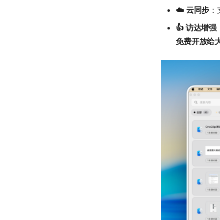
☁️ 云同步
：
👍 访达增强
免费开放给