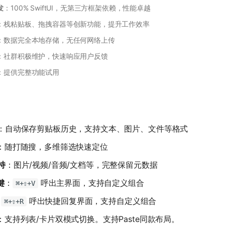
发
：100% SwiftUI，无第三方框架依赖，性能卓越
：栈粘贴板、拖拽容器等创新功能，提升工作效率
：数据完全本地存储，无任何网络上传
：社群积极维护，快速响应用户反馈
：提供完整功能试用
：自动保存剪贴板历史，支持文本、图片、文件等格式
：随打随搜，多维筛选快速定位
持
：图片/视频/音频/文档等，完整保留元数据
键
：
呼出主界面，支持自定义组合
⌘+⇧+V
:
呼出快捷回复界面，支持自定义组合
⌘+⇧+R
：支持列表/卡片双模式切换。支持Paste同款布局。