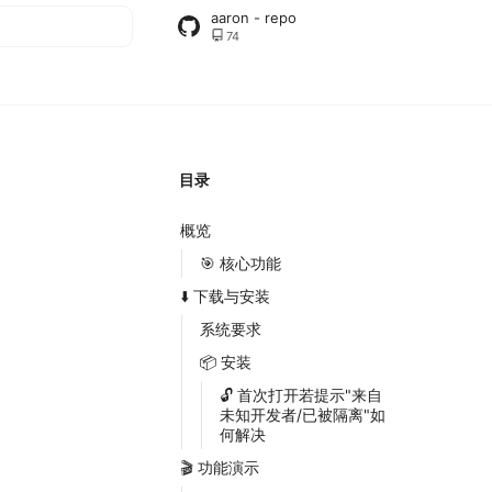
aaron - repo
74
搜索
目录
概览
🎯 核心功能
⬇️ 下载与安装
系统要求
📦 安装
🔓 首次打开若提示"来自
未知开发者/已被隔离"如
何解决
🎬 功能演示