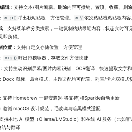
片编辑
：支持文本/图片编辑。删除内容可撤销。置顶、收藏、删
：
呼出栈粘贴板，方便管理。
依次粘贴栈粘贴板内容
⌘+⇧+C
⌘+V
成
：支持菜单栏分类搜索，一键复制粘贴最近内容，状态实时可
见即所得。
存储位置
：支持自定义存储位置，方便管理
：
呼出拖拽容器，存取文件方便快捷
⌘+⇧+D
：支持主动识别屏幕/图片内容识别，OCR翻译，快速提取文字
：Dock 图标、后台模式、主题适配均可配置。列表/卡片双模式切
：支持 Homebrew 一键安装(即将支持)和Sparkle自动更新
：遵循 macOS 设计规范，毛玻璃与暗黑模式适配
支持本地 AI 模型（Ollama/LMStudio）和在线 AI 服务（比
总结与翻译