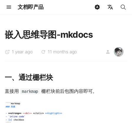
文档即产品
键
🇨🇳 中文
入
🇺🇸 English
嵌入思维导图-mkdocs
以
🇩🇪 Deutsch
开
1 year ago
11 months ago
🇷🇺 Русский
AW
始
🇯🇵 日本語
搜
🇳🇱 Dutch
一、通过栅栏块
索
🇫🇷 Français
直接用
栅栏块前后包围内容即可。
markmap
🇪🇸 Español
🇧🇷 Português
🇸🇦 العربية
🇰🇷 한국어