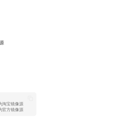
源
置为淘宝镜像源
原为官方镜像源