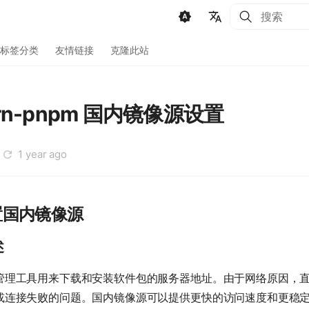
键入以开始
🇨🇳 中文
标签分类
友情链接
克隆此站
🇺🇸 English
🇩🇪 Deutsch
arn-pnpm 国内镜像源设置
🇷🇺 Русский
🇯🇵 日本語
1 year ago
🇳🇱 Dutch
🇫🇷 Français
 设置国内镜像源
🇪🇸 Español
述
🇧🇷 Português
🇸🇦 العربية
管理工具用来下载和安装软件包的服务器地址。由于网络原因，
🇰🇷 한국어
或连接失败的问题。国内镜像源可以提供更快的访问速度和更稳