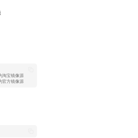
源
置为淘宝镜像源
原为官方镜像源