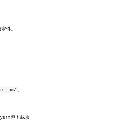
稳定性。
。
or.com/
arn包下载服