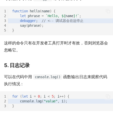
function
hello
(
name
)
{
let
phrase
=
`Hello, 
${
name
}
!`
;
debugger
;
// <-- 调试器会在这停止
say
(
phrase
);
}
这样的命令只有在开发者工具打开时才有效，否则浏览器会
忽略它。
5. 日志记录
可以在代码中用
函数输出日志来观察代码
console.log()
执行情况：
for
(
let
i
=
0
;
i
<
5
;
i
++
)
{
console
.
log
(
"value"
,
i
);
}