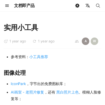
文档即产品
键
🇨🇳 中文
入
🇺🇸 English
实用小工具
以
🇩🇪 Deutsch
开
1 year ago
1 year ago
🇷🇺 Русский
A
W
始
🇯🇵 日本語
参考资料：
小工具推荐
搜
🇳🇱 Dutch
索
🇫🇷 Français
图像处理
🇪🇸 Español
IconPark
，字节出的免费图标库；
🇧🇷 Português
AI画室 - 老照片修复
，还有
黑白照片上色
、模糊人脸修
🇸🇦 العربية
复等；
🇰🇷 한국어