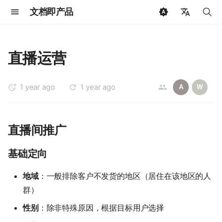
文档即产品
键
🇨🇳 中文
入
🇺🇸 English
直播运营
以
🇩🇪 Deutsch
开
1 year ago
1 year ago
🇷🇺 Русский
A
W
始
🇯🇵 日本語
搜
🇳🇱 Dutch
直播间推广
索
🇫🇷 Français
基础定向
🇪🇸 Español
地域
：一般排除客户不发货的地区（居住在该地区的人
🇧🇷 Português
群）
🇸🇦 العربية
性别
：除非特殊原因，根据目标用户选择
🇰🇷 한국어