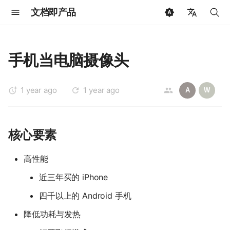
文档即产品
键
🇨🇳 中文
入
🇺🇸 English
手机当电脑摄像头
以
🇩🇪 Deutsch
开
1 year ago
1 year ago
🇷🇺 Русский
A
W
始
🇯🇵 日本語
搜
🇳🇱 Dutch
核心要素
索
🇫🇷 Français
高性能
🇪🇸 Español
近三年买的 iPhone
🇧🇷 Português
四千以上的 Android 手机
🇸🇦 العربية
降低功耗与发热
🇰🇷 한국어